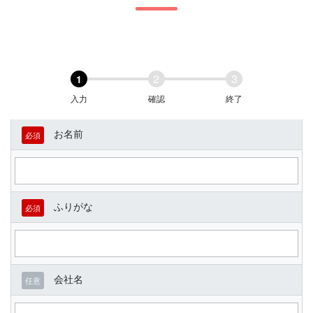
2
3
1
入力
確認
終了
お名前
必須
ふりがな
必須
会社名
任意